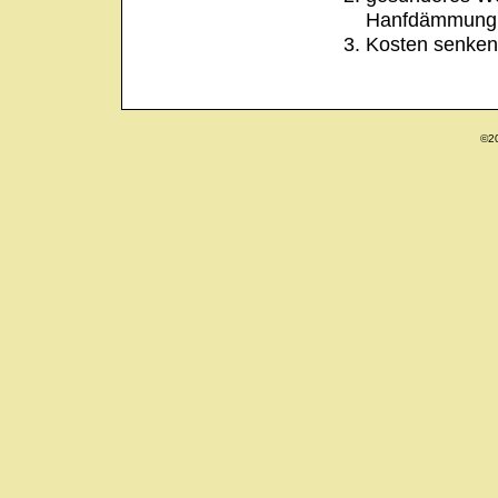
Hanfdämmung 
Kosten senken 
©20