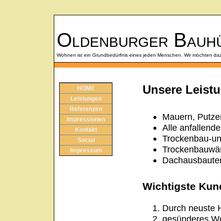
Oldenburger Bauh
Wohnen ist ein Grundbedürfnis eines jeden Menschen. Wir möchten da
Unsere Leistu
HOME
Leistungen
Referenzen
Mauern, Putzen
Impressionen
Alle anfallend
Kontakt
Trockenbau-un
Social
Trockenbauwän
Impressum
Dachausbauten
Wichtigste Kun
Durch neuste H
gesünderes Wo